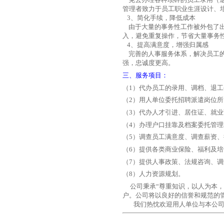
管理者致力于员工职业生涯设计、
3
、简化手续，降低成本
由于大量的事务性工作被外包了
入，避免重复操作，节省大量事务
4、提高满意度，增强归属感
完善的人事服务体系，解决员工
强，忠诚度更高。
三、
服务项目：
（1）
代办员工的录用、调档、退工
（2）
用人单位委托招聘派遣岗位所
（3）
代办人才引进、居住证、就业
（4）
办理户口挂靠及档案委托管理
（5）
调查员工满意度、调查薪资、
（6）
提供各类商业保险、福利及培
（7）
提供人事政策、法规咨询、调
（8）
人力资源规划。
公司秉承“尊重知识，以人为本
户。公司将以良好的信誉和规范的
我们热忱欢迎用人单位与本公司