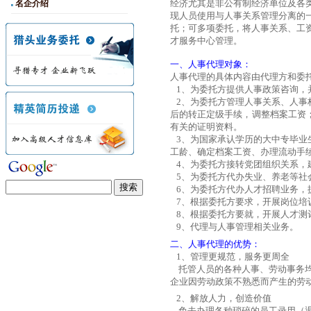
经济尤其是非公有制经济单位及各
名企介绍
现人员使用与人事关系管理分离的
托；可多项委托，将人事关系、工
才服务中心管理。
一、
人事代理对象：
人事代理的具体内容由代理方和委
1、为委托方提供人事政策咨询，
2、为委托方管理人事关系、人事
后的转正定级手续，调整档案工资
有关的证明资料。
3、为国家承认学历的大中专毕业
工龄、确定档案工资、办理流动手
4、为委托方接转党团组织关系，
5、为委托方代办失业、养老等社
6、为委托方代办人才招聘业务，
7、根据委托方要求，开展岗位培
8、根据委托方要就，开展人才测
9、代理与人事管理相关业务。
二、
人事代理的优势
：
1、管理更规范，服务更周全
托管人员的各种人事、劳动事务
企业因劳动政策不熟悉而产生的劳
2
、解放人力，创造价值
免去办理各种琐碎的员工录用（