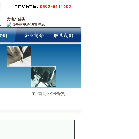
房地产猎头
首页 >
企业招贤