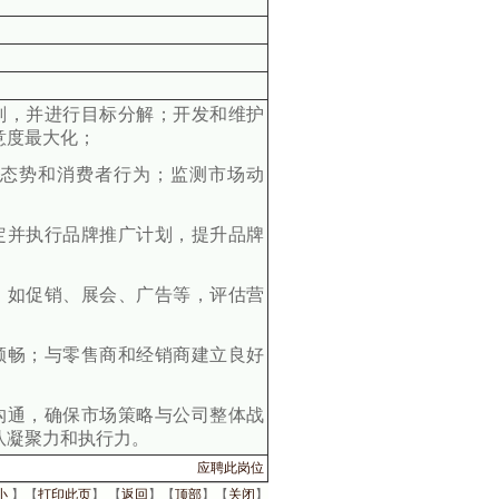
划，并进行目标分解；开发和维护
意度最大化；
争态势和消费者行为；监测市场动
定并执行品牌推广计划，提升品牌
，如促销、展会、广告等，评估营
顺畅；与零售商和经销商建立良好
沟通，确保市场策略与公司整体战
队凝聚力和执行力。
应聘此岗位
小
】【
打印此页
】 【
返回
】【
顶部
】【
关闭
】