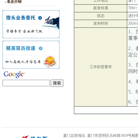
工作地点
厦门
名企介绍
薪资待遇
70W+
状态
进行
发布时间
2024-
1、
董事
2、
定公
3、
工作职责要求
同时
4、
5、
6、
厦门总部地址: 厦门市思明区吕岭路1819号精图数码